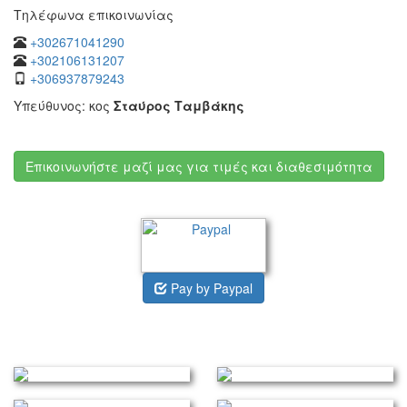
Τηλέφωνα επικοινωνίας
+302671041290
+302106131207
+306937879243
Υπεύθυνος: κος
Σταύρος Ταμβάκης
Επικοινωνήστε μαζί μας για τιμές και διαθεσιμότητα
Pay by Paypal