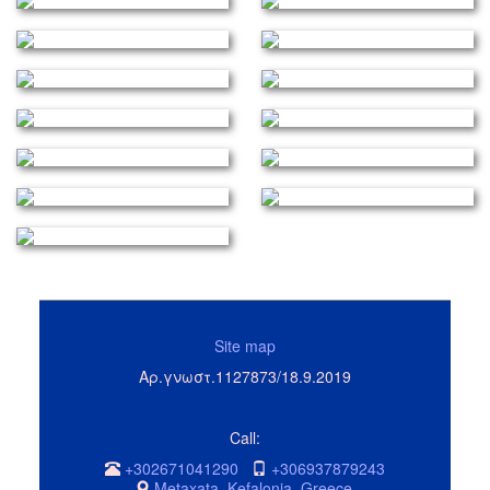
Site map
Αρ.γνωστ.1127873/18.9.2019
Call:
+302671041290
+306937879243
Metaxata, Kefalonia. Greece.