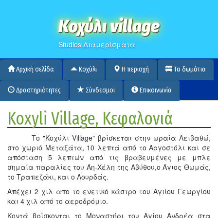
Κοχύλι village
Studios Διαμερίσματα
Αρχική σελίδα
Κοχύλι
Η περιοχή
Τα δωμάτια
Δραστηριότητες
Σύνδεσμοι
Επικοινωνία
Koxyli Village, Κεφαλονιά
Τo "Κοχύλι Village" βρίσκεται στην ωραία Λειβαθώ,
στο χωριό Μεταξάτα, 10 λεπτά από το Αργοστόλι και σε
απόσταση 5 λεπτών από τις βραβευμένες με μπλε
σημαία παραλίες του Άη-Χέλη της Αβύθου,ο Άγιος Θωμάς,
το Τραπεζάκι, και ο Λουρδάς.
Απέχει 2 χιλ απο το ενετικό κάστρο του Αγιίου Γεωργίου
και 4 χιλ από το αεροδρόμιο.
Κοντά βρίσκονται το Μοναστήρι του Αγίου Ανδρέα στα